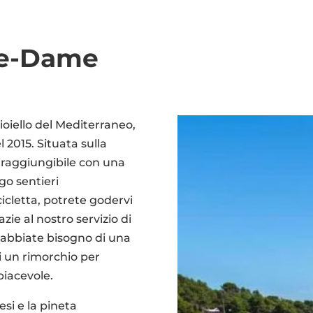
re-Dame
oiello del Mediterraneo,
l 2015. Situata sulla
è raggiungibile con una
go sentieri
cicletta, potrete godervi
zie al nostro servizio di
e abbiate bisogno di una
di un rimorchio per
piacevole.
esi e la pineta