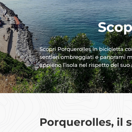
Scopr
Scopri Porquerolles in bicicletta c
sentieri ombreggiati e panorami mo
appieno l’isola nel rispetto del s
Porquerolles, il 