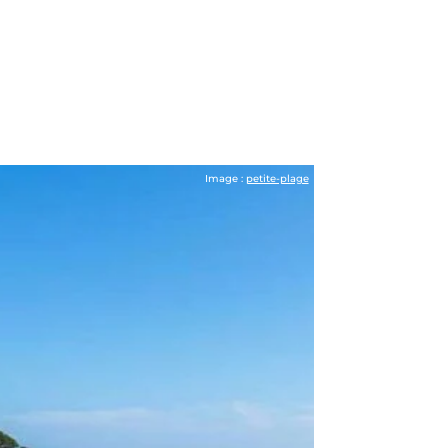
Image :
petite-plage