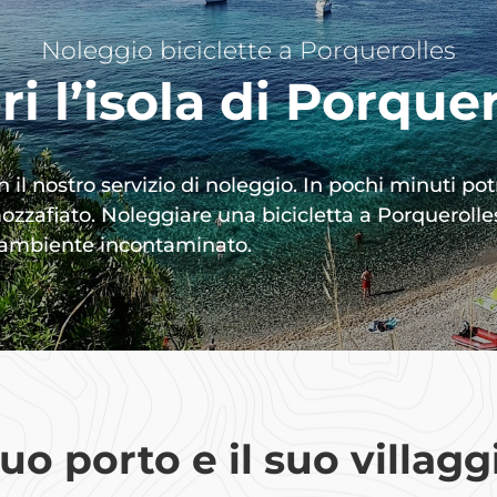
Noleggio biciclette a Porquerolles
i l’isola di Porque
on il nostro servizio di noleggio. In pochi minuti p
zzafiato. Noleggiare una bicicletta a Porquerolle
uo ambiente incontaminato.
suo porto e il suo villagg