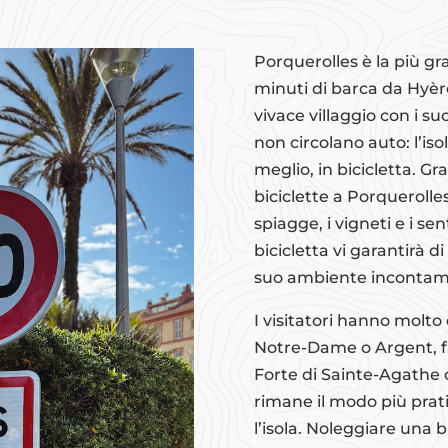
Porquerolles è la più gra
minuti di barca da Hyères
vivace villaggio con i suo
non circolano auto: l’iso
meglio, in bicicletta. Gr
biciclette a Porquerolle
spiagge, i vigneti e i s
bicicletta vi garantirà di
suo ambiente incontam
I visitatori hanno molto
Notre-Dame o Argent, fare
Forte di Sainte-Agathe o 
rimane il modo più prat
l’isola. Noleggiare una b