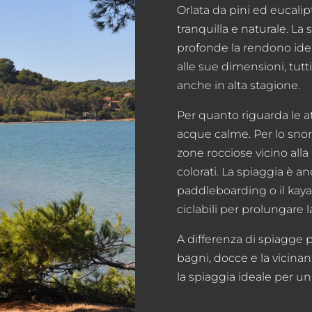
Orlata da pini ed eucalip
tranquilla e naturale. La
profonde la rendono idea
alle sue dimensioni, tutti
anche in alta stagione.
Per quanto riguarda le at
acque calme. Per lo snorke
zone rocciose vicino alla
colorati. La spiaggia è a
paddleboarding o il kayak
ciclabili per prolungare l
A differenza di spiagge p
bagni, docce e la vicinanz
la spiaggia ideale per una