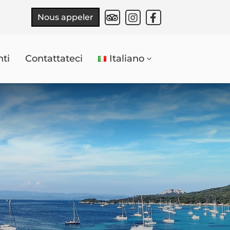



Nous appeler
ti
Contattateci
Italiano
3