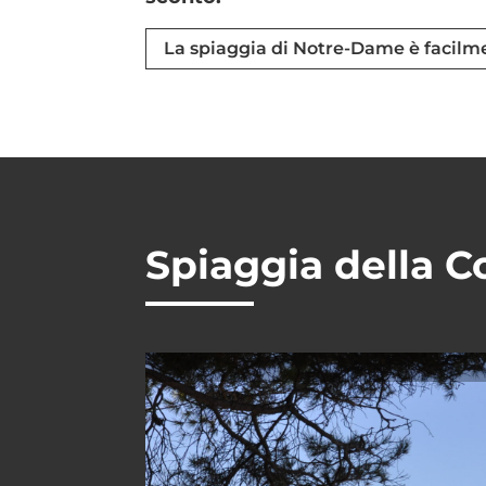
La spiaggia di Notre-Dame è facilm
Spiaggia della C