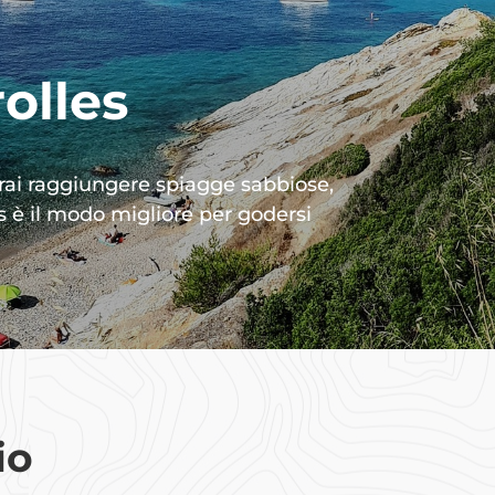
rolles
otrai raggiungere spiagge sabbiose,
s è il modo migliore per godersi
io