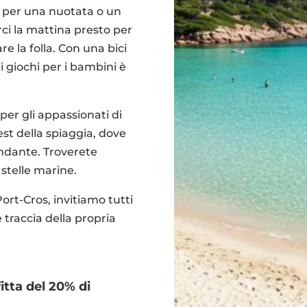
e per una nuotata o un
rci la mattina presto per
re la folla. Con una bici
 i giochi per i bambini è
: per gli appassionati di
 est della spiaggia, dove
ndante. Troverete
 stelle marine.
ort-Cros, invitiamo tutti
 traccia della propria
itta del 20% di