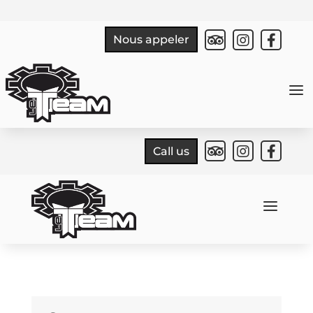



Nous appeler
a



Call us
a