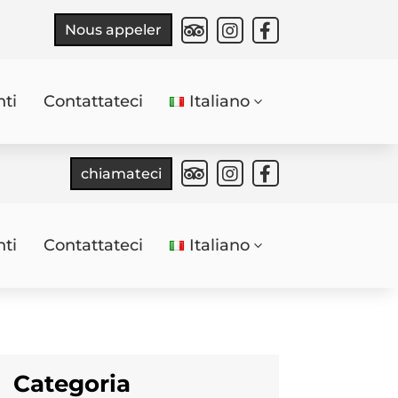



Nous appeler
ti
Contattateci
Italiano
3



chiamateci
ti
Contattateci
Italiano
3
Categoria