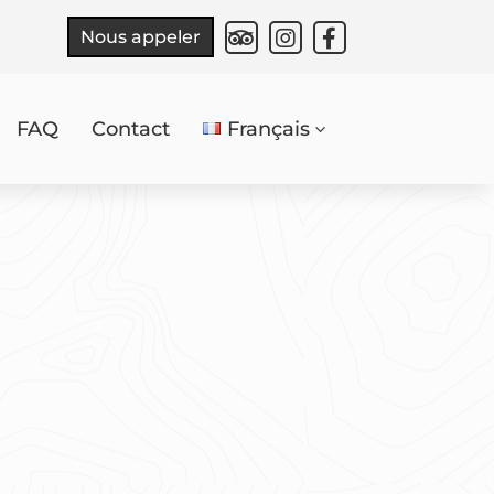



Nous appeler
FAQ
Contact
Français
3